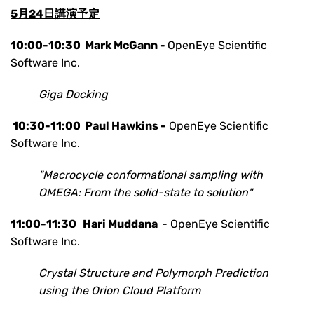
5月24日講演予定
10:00-10:30
Mark McGann -
OpenEye Scientific
Software Inc.
Giga Docking
10:30-11:00
Paul Hawkins -
OpenEye Scientific
Software Inc.
"Macrocycle conformational sampling with
OMEGA: From the solid-state to solution"
11:00-11:30
Hari Muddana
- OpenEye Scientific
Software Inc.
Crystal Structure and Polymorph Prediction
using the Orion Cloud Platform