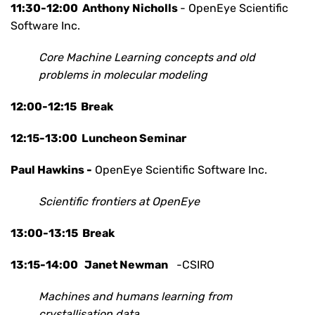
11:30-12:00
Anthony Nicholls
- OpenEye Scientific
Software Inc.
Core Machine Learning concepts and old
problems in molecular modeling
12:00-12:15 Break
12:15-13:00 Luncheon Seminar
Paul Hawkins -
OpenEye Scientific Software Inc.
Scientific frontiers at OpenEye
13:00-13:15 Break
13:15-14:00
Janet Newman
-CSIRO
Machines and humans learning from
crystallisation data