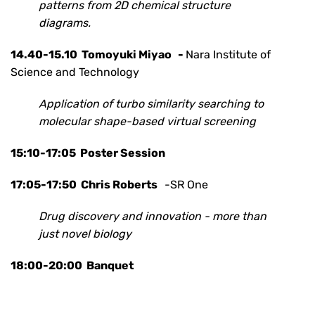
patterns from 2D chemical structure
diagrams.
14.40-15.10
Tomoyuki Miyao
-
Nara Institute of
Science and Technology
Application of turbo similarity searching to
molecular shape-based virtual screening
15:10-17:05 Poster Session
17:05-17:50
Chris Roberts
-SR One
Drug discovery and innovation - more than
just novel biology
18:00-20:00 Banquet