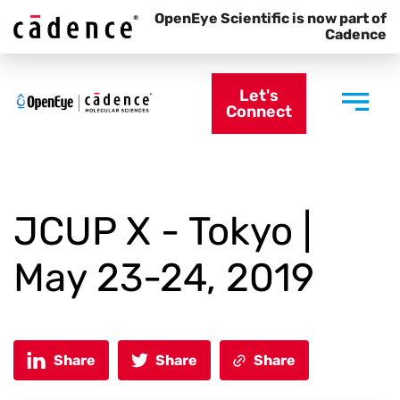
OpenEye Scientific is now part of
Cadence
Let's
Connect
JCUP X - Tokyo |
May 23-24, 2019
Share
Share
Share