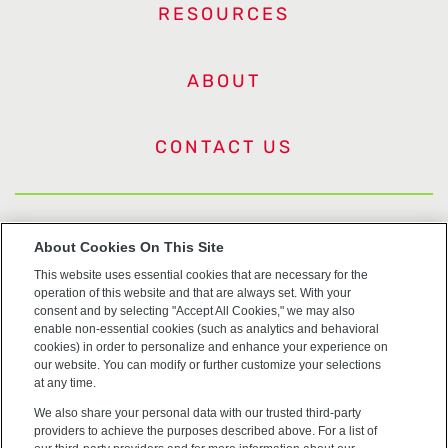
RESOURCES
ABOUT
CONTACT US
US Trademarks
About Cookies On This Site
This website uses essential cookies that are necessary for the
Terms of Use
operation of this website and that are always set. With your
consent and by selecting "Accept All Cookies," we may also
Privacy
enable non-essential cookies (such as analytics and behavioral
cookies) in order to personalize and enhance your experience on
our website. You can modify or further customize your selections
Cookie Policy
at any time.
We also share your personal data with our trusted third-party
Accessibility
providers to achieve the purposes described above. For a list of