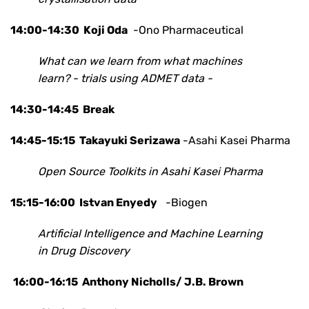
14:00-14:30
Koji Oda
-Ono Pharmaceutical
What can we learn from what machines
learn? - trials using ADMET data -
14:30-14:45 Break
14:45-15:15
Takayuki Serizawa
-Asahi Kasei Pharma
Open Source Toolkits in Asahi Kasei Pharma
15:15-16:00 Istvan Enyedy
-Biogen
Artificial Intelligence and Machine Learning
in Drug Discovery
16:00-16:15
Anthony Nicholls/
J.B. Brown