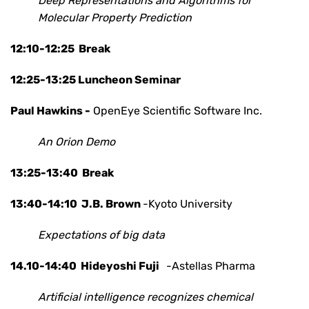
Deep Representations and Algorithms for
Molecular Property Prediction
12:10-12:25 Break
12:25-13:25 Luncheon Seminar
Paul Hawkins -
OpenEye Scientific Software Inc.
An Orion Demo
13:25-13:40 Break
13:40-14:10
J.B. Brown
-Kyoto University
Expectations of big data
14.10-14:40
Hideyoshi Fuji
-Astellas Pharma
Artificial intelligence recognizes chemical